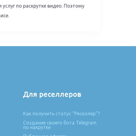
 услуг по раскрутке видео. Поэтому
исе.
Для реселлеров
Как получить статус “Реселлер”?
Создание своего бота Telegram
по накрутке