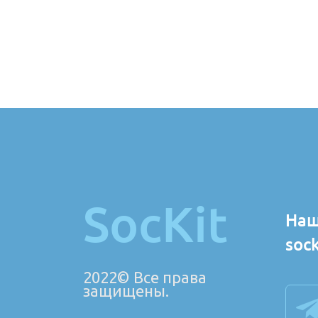
SocKit
Наш
soc
2022© Все права
защищены.