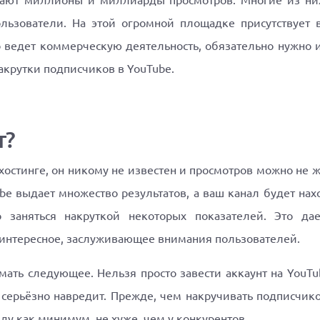
рают миллионы и миллиарды просмотров. Многие из ни
льзователи. На этой огромной площадке присутствует 
о ведет коммерческую деятельность, обязательно нужно и
накрутки подписчиков в YouTube.
т?
хостинге, он никому не известен и просмотров можно не 
e выдает множество результатов, а ваш канал будет нахо
 заняться накруткой некоторых показателей. Это дае
то интересное, заслуживающее внимания пользователей.
мать следующее. Нельзя просто завести аккаунт на YouTub
 и серьёзно навредит. Прежде, чем накручивать подписчи
ду как минимум, не хуже, чем у конкурентов.