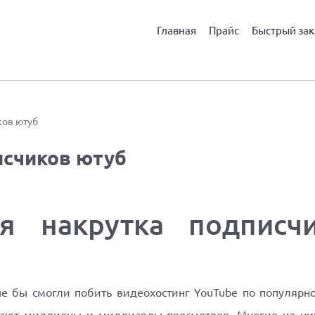
Главная
Прайс
Быстрый зак
ков ютуб
исчиков ютуб
ся накрутка подписч
ые бы смогли побить видеохостинг YouTube по популярн